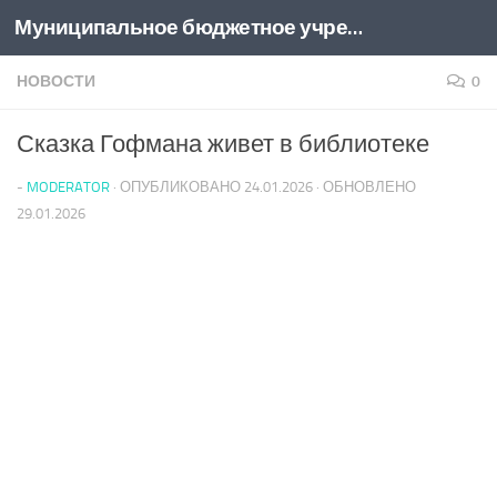
Муниципальное бюджетное учреждение культуры "Центральная библиотека муниципального образования Привольненское сельское поселение Каневского района"
Перейти к содержимому
НОВОСТИ
0
Сказка Гофмана живет в библиотеке
-
MODERATOR
· ОПУБЛИКОВАНО
24.01.2026
· ОБНОВЛЕНО
29.01.2026