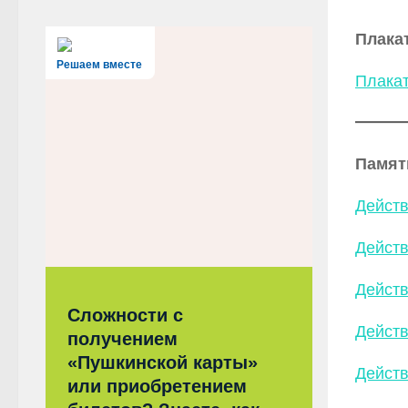
Плака
Решаем вместе
Плакат
Памят
Действ
Действ
Действ
Сложности с
Действ
получением
«Пушкинской карты»
Действ
или приобретением