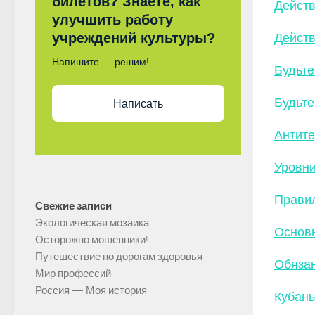
билетов? Знаете, как
Действ
улучшить работу
учреждений культуры?
Действ
Напишите — решим!
Будьте
Будьте
Написать
Антит
Уровни
Прави
Свежие записи
Экологическая мозаика
Основ
Осторожно мошенники!
Путешествие по дорогам здоровья
Обязан
Мир профессий
Россия — Моя история
Кубань