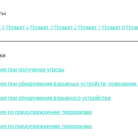
ты
 5
Плакат 4
Плакат 3
Плакат 2
Плакат 1
Плакат 8
Плак
ки
ия при получении угрозы
ия при обнаружении взрывных устройств, поведение
ия при обнаружении взрывного устройства
ия по предупреждению терроризма
ия по предупреждению терроризма