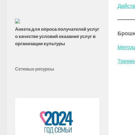
Действ
Анкета для опроса получателей услуг
Брош
о качестве условий оказания услуг в
организации культуры
Методи
Тренин
Сетевые ресурсы