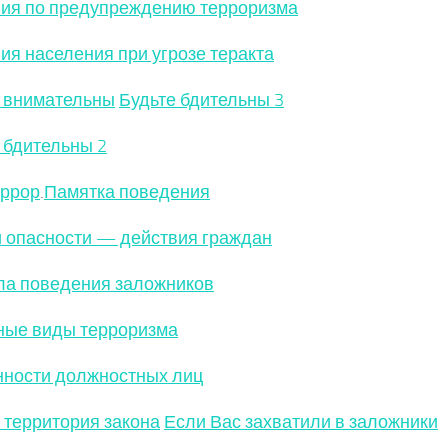
ия по предупреждению терроризма
ия населения при угрозе теракта
 внимательны
Будьте бдительны 3
 бдительны 2
еррор
.
Памятка поведения
 опасности — действия граждан
ла поведения заложников
ные виды терроризма
ности должностных лиц
 территория закона
Если Вас захватили в заложники