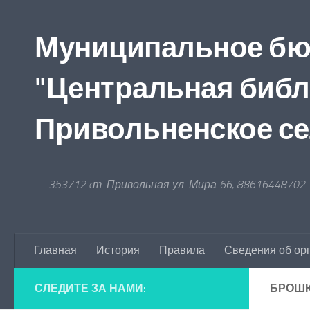
Перейти к содержимому
Муниципальное бю
"Центральная библ
Привольненское се
353712 cт. Привольная ул. Мира 66, 88616448702
Главная
История
Правила
Сведения об ор
СЛЕДИТЕ ЗА НАМИ:
БРОШЮ